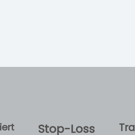
ert
Tr
Stop-Loss