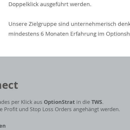
Doppelklick ausgeführt werden.
Unsere Zielgruppe sind unternehmerisch den
mindestens 6 Monaten Erfahrung im Optionsh
ect​
ades per Klick aus
OptionStrat
in die
TWS
.
ofit und Stop Loss Orders angehängt werden.​​​​​​​​​
en