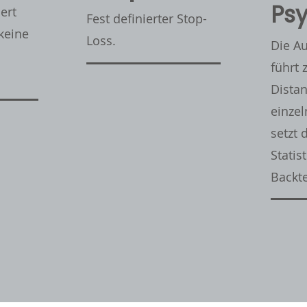
Psy
ert
Fest definierter Stop-
 keine
Loss.
Die A
führt 
.
Dista
einze
setzt 
Statis
Backte